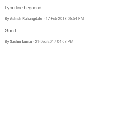
I you line begoood
By Ashish Rahangdale
-
17-Feb-2018 06:54 PM
Good
By Sachin kumar
-
21-Dec-2017 04:03 PM