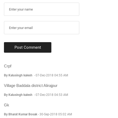
Post Comment
Crpf
By Kalusingh kalesh
-
07-Dec-2018 04:55 AM
Village Baddala district Alirajpur
By Kalusingh kalesh
-
07-Dec-2018 04:53 AM
Gk
By Bharat Kumar Bosak
-
30-Sep-2018 05:02 AM