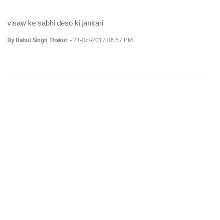
visaw ke sabhi deso ki jankari
By Rahul Singh Thakur
-
21-Oct-2017 06:57 PM