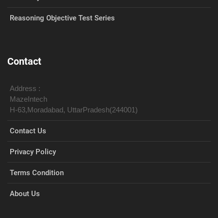
Reasoning Objective Test Series
Contact
Address :
MazeIntech
H-63,Moradabad, UttarPradesh(244001)
Contact Us
Privacy Policy
Terms Condition
About Us