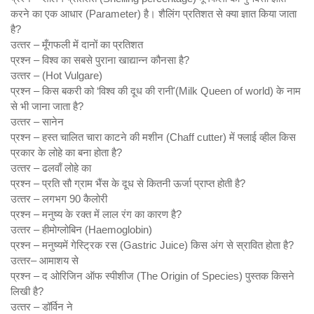
करने का एक आधार (Parameter) है। शैलिंग प्रतिशत से क्‍या ज्ञात किया जाता
है?
उत्‍तर – मूँगफली में दानों का प्रतिशत
प्रश्‍न – विश्‍व का सबसे पुराना खाद्यान्‍न कौनसा है?
उत्‍तर – (Hot Vulgare)
प्रश्‍न – किस बकरी को ‘विश्‍व की दूध की रानी'(Milk Queen of world) के नाम
से भी जाना जाता है?
उत्‍तर – सानेन
प्रश्‍न – हस्‍त चालित चारा काटने की मशीन (Chaff cutter) में फ्लाई व्‍हील किस
प्रकार के लोहे का बना होता है?
उत्‍तर – ढलवाँ लोहे का
प्रश्‍न – प्रति सौ ग्राम भैंस के दूध से कितनी ऊर्जा प्राप्‍त होती है?
उत्‍तर – लगभग 90 कैलोरी
प्रश्‍न – मनुष्‍य के रक्‍त में लाल रंग का कारण है?
उत्‍तर – हीमोग्‍लोबिन (Haemoglobin)
प्रश्‍न – मनुष्‍यमें गेस्ट्रिक रस (Gastric Juice) किस अंग से स्रावित होता है?
उत्‍तर– आमाशय से
प्रश्‍न – द ओरिजिन ऑफ स्‍पीशीज (The Origin of Species) पुस्‍तक किसने
लिखी है?
उत्‍तर – डॉर्विन ने