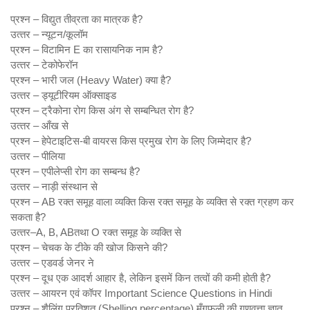
प्रश्‍न – विद्युत तीव्रता का मात्रक है?
उत्‍तर – न्‍यूटन/कूलॉम
प्रश्‍न – विटामिन E का रासायनिक नाम है?
उत्‍तर – टेकोफेरॉन
प्रश्‍न – भारी जल (Heavy Water) क्‍या है?
उत्‍तर – ड्यूटीरियम ऑक्‍साइड
प्रश्‍न – ट्रैकोना रोग किस अंग से सम्‍बन्धित रोग है?
उत्‍तर – आँख से
प्रश्‍न – हेपेटाइटिस-बी वायरस किस प्रमुख रोग के लिए जिम्‍मेदार है?
उत्‍तर – पीलिया
प्रश्‍न – एपीलेप्‍सी रोग का सम्‍बन्‍ध है?
उत्‍तर – नाड़ी संस्‍थान से
प्रश्‍न – AB रक्‍त समूह वाला व्‍यक्ति ‍किस रक्‍त समूह के व्‍यक्ति से रक्‍त ग्रहण कर
सकता है?
उत्‍तर–A, B, ABतथा O रक्‍त समूह के व्‍यक्ति से
प्रश्‍न – चेचक के टीके की खोज किसने की?
उत्‍तर – एडवर्ड जेनर ने
प्रश्‍न – दूध एक आदर्श आहार है, लेकिन इसमें किन तत्‍वों की कमी होती है?
उत्‍तर – आयरन एवं कॉपर Important Science Questions in Hindi
प्रश्‍न – शैलिंग प्रतिशत (Shelling percentage) मूँगफली की गुणवत्ता ज्ञात