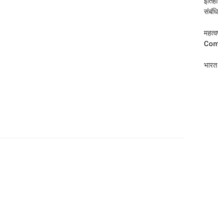
इतिहा
संबंध
महत्
Com
भारत