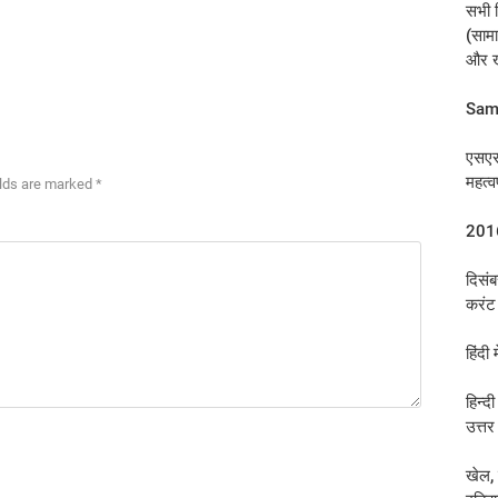
सभी 
(सामा
और खे
Samik
एसएस
महत्व
elds are marked *
2016
दिसं
करंट
हिंदी 
हिन्द
उत्तर
खेल, 