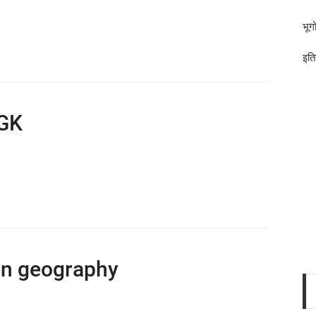
भूग
इति
 GK
on geography