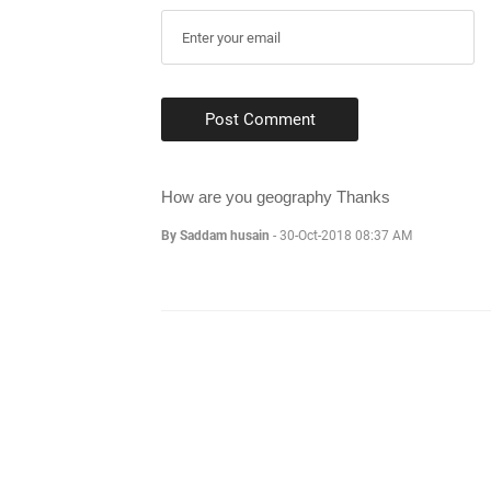
Post Comment
How are you geography Thanks
By Saddam husain
-
30-Oct-2018 08:37 AM