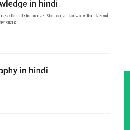
owledge in hindi
described of sindhu river. Sindhu river known as lion river,यहाँ
जाना जाता है
aphy in hindi