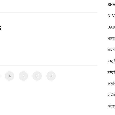
BHA
C. 
s
DAD
भारत 
भारत 
राष्ट
राष्ट
कारग
जलिया
अंतर