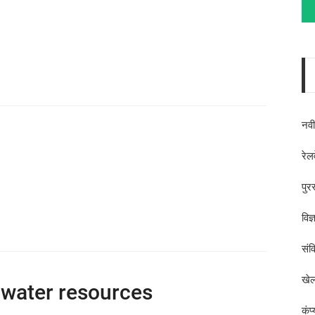
नव
रेल
पुर
विज
संव
खेल
 water resources
कंप