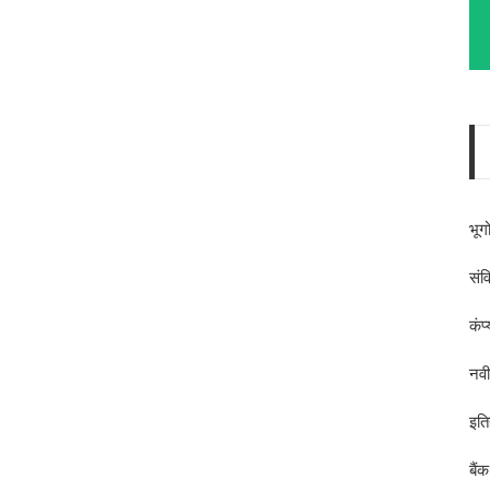
भूग
संव
कंप
नव
इति
बैं