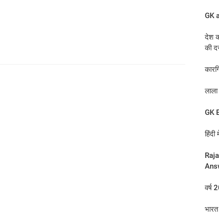
GK a
देश क
की दस
कारग
लाला 
GK B
हिंदी 
Raja
Ans
वर्ष 
भारत