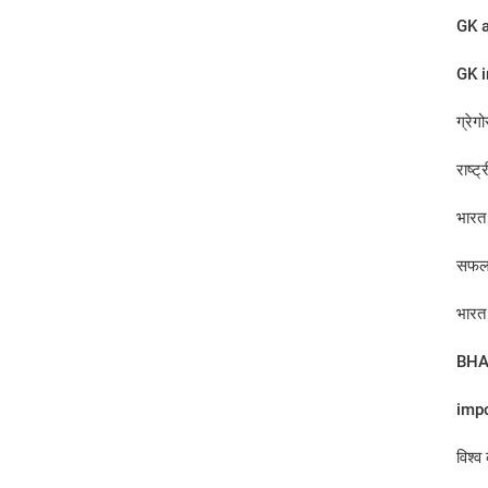
GK a
GK i
ग्रेग
राष्ट
भारत 
सफलत
भारत 
BHA
impo
विश्व