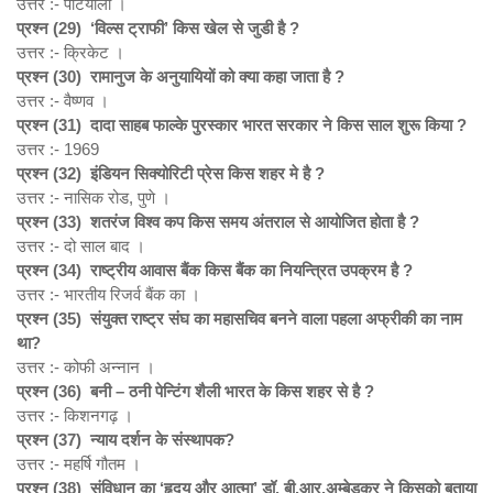
उत्तर :- पटियाला ।
प्रश्न (29) ‘
विल्स ट्राफी’
किस खेल से जुडी है ?
उत्तर :- क्रिकेट ।
प्रश्न (30)
रामानुज के अनुयायियों को क्या कहा जाता है ?
उत्तर :- वैष्णव ।
प्रश्न (31)
दादा साहब फाल्के पुरस्कार भारत सरकार ने किस साल शुरू किया ?
उत्तर :- 1969
प्रश्न (32)
इंडियन सिक्योरिटी प्रेस किस शहर मे है ?
उत्तर :- नासिक रोड, पुणे ।
प्रश्न (33)
शतरंज विश्व कप किस समय अंतराल से आयोजित होता है ?
उत्तर :- दो साल बाद ।
प्रश्न (34)
राष्‍ट्रीय आवास बैंक किस बैंक का नियन्त्रित उपक्रम है ?
उत्तर :- भारतीय रिजर्व बैंक का ।
प्रश्न (35)
संयुक्त राष्ट्र संघ का महासचिव बनने वाला पहला अफ्रीकी का नाम
था?
उत्तर :- कोफी अन्नान ।
प्रश्न (36)
बनी –
ठनी पेन्टिंग शैली भारत के किस शहर से है ?
उत्तर :- किशनगढ़ ।
प्रश्न (37)
न्याय दर्शन के संस्थापक?
उत्तर :- महर्षि गौतम ।
प्रश्न (38)
संविधान का ‘
हृदय और आत्मा’
डॉ. बी.आर.अम्बेडकर ने किसको बताया