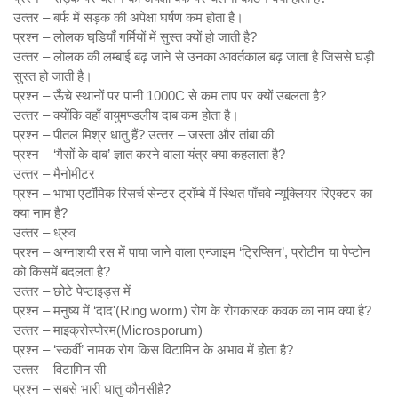
उत्‍तर – बर्फ में सड़क की अपेक्षा घर्षण कम होता है।
प्रश्‍न – लोलक घडि़याँ गर्मियों में सुस्‍त क्‍यों हो जाती है?
उत्‍तर – लोलक की लम्‍बाई बढ़ जाने से उनका आवर्तकाल बढ़ जाता है जिससे घड़ी
सुस्‍त हो जाती है।
प्रश्‍न – ऊँचे स्‍थानों पर पानी 1000C से कम ताप पर क्‍यों उबलता है?
उत्‍तर – क्‍योंकि वहाँ वायुमण्‍डलीय दाब कम होता है।
प्रश्‍न – पीतल मिश्र धातु हैं? उत्‍तर – जस्‍ता और तांबा की
प्रश्‍न – ‘गैसों के दाब’ ज्ञात करने वाला यंत्र क्‍या कहलाता है?
उत्‍तर – मैनोमीटर
प्रश्‍न – भाभा एटॉमिक रिसर्च सेन्‍टर ट्रॉम्‍बे में स्थित पाँचवे न्‍यूक्लियर रिएक्‍टर का
क्‍या नाम है?
उत्‍तर – ध्रुव
प्रश्‍न – अग्‍नाशयी रस में पाया जाने वाला एन्‍जाइम ‘ट्रिप्सिन’, प्रोटीन या पेप्‍टोन
को किसमें बदलता है?
उत्‍तर – छोटे पेप्‍टाइड्स में
प्रश्‍न – मनुष्‍य में ‘दाद'(Ring worm) रोग के रोगकारक कवक का नाम क्‍या है?
उत्‍तर – माइक्रोस्‍पोरम(Microsporum)
प्रश्‍न – ‘स्‍कर्वी’ नामक रोग किस विटामिन के अभाव में होता है?
उत्‍तर – विटामिन सी
प्रश्‍न – सबसे भारी धातु कौनसीहै?