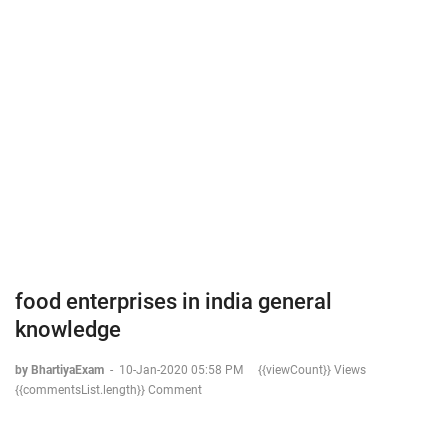
food enterprises in india general
knowledge
by BhartiyaExam
-
10-Jan-2020 05:58 PM
{{viewCount}} Views
{{commentsList.length}} Comment