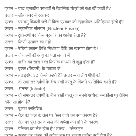
प्रश्‍न – बाह्य चुम्‍बकीय प्रभावों से वैज्ञानिक यंत्रों की रक्षा की जाती है?
उत्‍तर – लौह कवर में रखकर
प्रश्‍न – परमाणु बिजली घरों में किस प्रकार की न्‍यूक्‍लीयर अभिक्रिया होती है?
उत्‍तर – न्‍यूक्‍लीयर संलयन (Nuclear Fusion)
प्रश्‍न – gकिरणों पर किस प्रकार का आवेश हेाता है?
उत्‍तर – किसी प्रकार का नहीं
प्रश्‍न – रेडियो कार्बन तिथि निर्धारण विधि का उपयोग होता है?
उत्‍तर – जीवाश्‍मों की आयु का पता लगाने में
प्रश्‍न – शरीर का सारा रक्‍त किसके माध्‍यम से शुद्ध होता है?
उत्‍तर – वृक्‍क (किडनी) के माध्‍यम से
प्रश्‍न – हाइड्रोफाइट किन्‍हें कहते हैं? उत्‍तर – जलीय पौधों को
प्रश्‍न – दो समान्‍तर दर्पणों के बीच रखी वस्‍तु के कितने प्रतिबिम्‍ब बनते हैं?
उत्‍तर – अनन्‍त (Infinite)
प्रश्‍न – दो समान्‍तर दर्पणों के बीच रखी वस्‍तु का सबसे अधिक चमकीला प्रतिबिम्‍ब
कौन सा होता है?
उत्‍तर – दूसरा प्रतिबिम्‍ब
प्रश्‍न – तेल का जल के तल पर फैल जाने का क्‍या कारण है?
उत्‍तर – तेल का पृष्‍ठ तनाव जल की अपेक्षा कम होने के कारण
प्रश्‍न – पेन्सिल का लैड होता है? उत्‍तर – ग्रेफाइट
प्रश्‍न – सड़क पर चलने की अपेक्षा बर्फ पर चलना कठिन क्‍यों होता है?