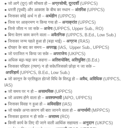
● जो आगे (दूर) की सोंचता हो –
अग्रसोची, दूरदर्शी
(UPPCS)
● धरती (पृथ्वी) और आकाश के बीच का स्थान –
अंतरिक्ष
(UPPCS)
● जिसका कोई अर्थ न हो –
अर्थहीन
(UPPCS)
● जिस पर आक्रमण न किया गया हो –
अनाक्रांत
(UPPCS)
● जिसे जीता न जा सके –
अजेय
(UPPCS, Upper Sub., RO)
● बिना वेतन काम करने वाला –
अवैतनिक
(UPPCS, B.Ed., Low Sub.)
● जिसका जन्म पहले हुआ हो (बड़ा भाई) –
अग्रज
(RAS)
● दोपहर के बाद का समय –
अपराह्न
(IAS, Upper Sub., UPPCS)
● जो पराजित न किया जा सके –
अपराजेय
(UKPCS)
● अधिक बढ़ा-चढ़ा कर कहना –
अतिशयोक्ति,
अतियुक्ति
(B.Ed.)
● जिसका परिहार (त्याग) न हो सके/जिसको छोड़ा न जा सके –
अपरिहार्य
(UPPCS, B.Ed., Low Sub.)
● जो कानून के प्रतिकूल हो/जो विधि के विरुद्ध हो –
अवैध, अविधिक
(UPPCS,
IAS)
● जो समय पर न हो –
असामयिक
(UPPCS)
● जो अवश्य होने वाला हो –
अवश्यम्भावी
(APO, UPPCS)
● जिसका विवाह न हुआ हो –
अविवाहित
(IAS)
● जो सबके अन्तःकारण की बात जानने वाला हो –
अन्तर्यामी
(MPPCS)
● जिसका इलाज न हो सके –
असाध्य
(RO)
● किसी कार्य के लिए दी जाने वाली आर्थिक सहायता –
अनुदान
(UKPCS)