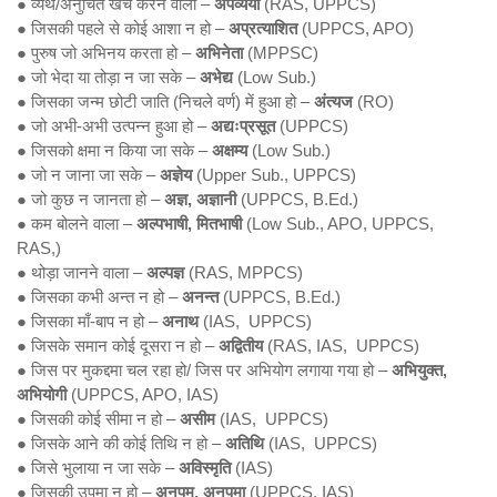
● व्यर्थ/अनुचित खर्च करने वाला –
अपव्ययी
(RAS, UPPCS)
● जिसकी पहले से कोई आशा न हो –
अप्रत्याशित
(UPPCS, APO)
● पुरुष जो अभिनय करता हो –
अभिनेता
(MPPSC)
● जो भेदा या तोड़ा न जा सके –
अभेद्य
(Low Sub.)
● जिसका जन्म छोटी जाति (निचले वर्ण) में हुआ हो –
अंत्यज
(RO)
● जो अभी-अभी उत्पन्न हुआ हो –
अद्यःप्रसूत
(UPPCS)
● जिसको क्षमा न किया जा सके –
अक्षम्य
(Low Sub.)
● जो न जाना जा सके –
अज्ञेय
(Upper Sub., UPPCS)
● जो कुछ न जानता हो –
अज्ञ, अज्ञानी
(UPPCS, B.Ed.)
● कम बोलने वाला –
अल्पभाषी, मितभाषी
(Low Sub., APO, UPPCS,
RAS,)
● थोड़ा जानने वाला –
अल्पज्ञ
(RAS, MPPCS)
● जिसका कभी अन्त न हो –
अनन्त
(UPPCS, B.Ed.)
● जिसका माँ-बाप न हो –
अनाथ
(IAS, UPPCS)
● जिसके समान कोई दूसरा न हो –
अद्वितीय
(RAS, IAS, UPPCS)
● जिस पर मुकद्दमा चल रहा हो/ जिस पर अभियोग लगाया गया हो –
अभियुक्त,
अभियोगी
(UPPCS, APO, IAS)
● जिसकी कोई सीमा न हो –
असीम
(IAS, UPPCS)
● जिसके आने की कोई तिथि न हो –
अतिथि
(IAS, UPPCS)
● जिसे भुलाया न जा सके –
अविस्मृति
(IAS)
● जिसकी उपमा न हो –
अनुपम, अनुपमा
(UPPCS, IAS)