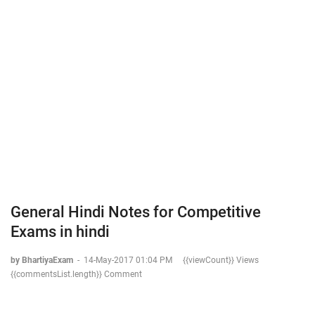
General Hindi Notes for Competitive
Exams in hindi
by BhartiyaExam
-
14-May-2017 01:04 PM
{{viewCount}} Views
{{commentsList.length}} Comment