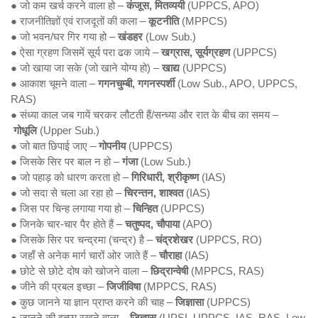
● जो कम खर्च करने वाला हो –
कंजूस, मितव्ययी
(UPPCS, APO)
● राजनीतिज्ञों एवं राजदूतों की कला –
कूटनीति
(MPPCS)
● जो भवन/घर गिर गया हो –
खंडहर
(Low Sub.)
● ऐसा ग्रहण जिसमें सूर्य परा ढक जाये –
खग्रास,
सूर्यग्रहण
(UPPCS)
● जो खाया जा सके (जो खाने योग्य हो) –
खाद्य
(UPPCS)
● आकाश चूमने वाला –
गगनचुम्बी, गगनस्पर्शी
(Low Sub., APO, UPPCS,
RAS)
● संध्या काल जब गायें चरकर लौटती हैं/सन्ध्या और रात के बीच का समय –
गोधूलि
(Upper Sub.)
● जो बात छिपाई जाए –
गोपनीय
(UPPCS)
● जिसके सिर पर बाल न हो –
गंजा
(Low Sub.)
● जो पहाड़ को धारण करता हो –
गिरिधारी,
श्रीकृष्ण
(IAS)
● जो सदा से चला आ रहा हो –
चिरन्तन, शाश्वत
(IAS)
● जिस पर चिन्ह लगाया गया हो –
चिन्हित
(UPPCS)
● जिनके चार-चार पैर होते हैं –
चतुष्पद, चौपाया
(APO)
● जिसके सिर पर चन्द्रमा (चन्द्र) है –
चंद्रशेखर
(UPPCS, RO)
● जहाँ से अनेक मार्ग चारों ओर जाते हैं –
चौराहा
(IAS)
● छोटे से छोटे दोष को खोजने वाला –
छिद्रान्वेषी
(MPPCS, RAS)
● जीने की प्रबल इच्छा –
जिजीविषा
(MPPCS, RAS)
● कुछ जानने या ज्ञान प्राप्त करने की चाह –
जिज्ञासा
(UPPCS)
● जानने की इच्छा रखने वाला –
जिज्ञासु
(UPSI, UPPCS, IAS, RAS, Low