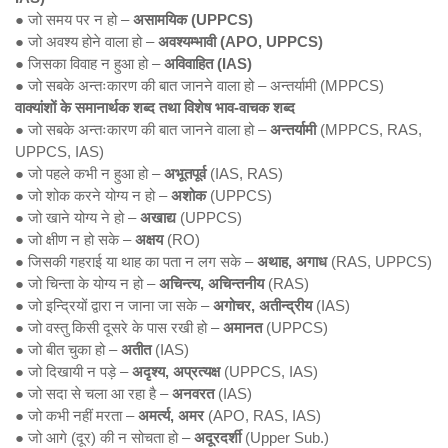
● जो समय पर न हो –
असामयिक (UPPCS)
● जो अवश्य होने वाला हो –
अवश्यम्भावी (APO, UPPCS)
● जिसका विवाह न हुआ हो –
अविवाहित (IAS)
● जो सबके अन्तःकारण की बात जानने वाला हो – अन्तर्यामी (MPPCS)
वाक्यांशों के समानार्थक शब्द तथा विशेष भाव-वाचक शब्द
● जो सबके अन्तःकारण की बात जानने वाला हो –
अन्तर्यामी
(MPPCS, RAS,
UPPCS, IAS)
● जो पहले कभी न हुआ हो –
अभूतपूर्व
(IAS, RAS)
● जो शोक करने योग्य न हो –
अशोक
(UPPCS)
● जो खाने योग्य ने हो –
अखाद्य
(UPPCS)
● जो क्षीण न हो सके –
अक्षय
(RO)
● जिसकी गहराई या थाह का पता न लग सके –
अथाह, अगाध
(RAS, UPPCS)
● जो चिन्ता के योग्य न हो –
अचिन्त्य, अचिन्तनीय
(RAS)
● जो इन्द्रियों द्वारा न जाना जा सके –
अगोचर, अतीन्द्रीय
(IAS)
● जो वस्तु किसी दूसरे के पास रखी हो –
अमानत
(UPPCS)
● जो बीत चुका हो –
अतीत
(IAS)
● जो दिखायी न पड़े –
अदृश्य, अप्रत्यक्ष
(UPPCS, IAS)
● जो सदा से चला आ रहा है –
अनवरत
(IAS)
● जो कभी नहीं मरता –
अमर्त्य, अमर
(APO, RAS, IAS)
● जो आगे (दूर) की न सोचता हो –
अदूरदर्शी
(Upper Sub.)