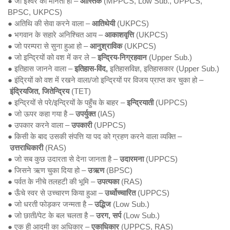
● जो ईश्वर को मानता हो –
आस्तिक
(MPPCS, Low Sub., UPPCS,
BPSC, UKPCS)
● अतिथि की सेवा करने वाला –
आतिथेयी
(UKPCS)
● भगवान के सहारे अनिश्चित आय –
आकाशवृत्ति
(UKPCS)
● जो परम्परा से सुना हुआ हो –
आनुश्राविक
(UKPCS)
● जो इन्द्रियों को वश में कर ले –
इन्द्रिय-निग्रहवान
(Upper Sub.)
● इतिहास जानने वाला –
इतिहास-विंद,
इतिहासविज्ञ, इतिहासकार (Upper Sub.)
● इंद्रियों को वश में रखने वाला/जो इन्द्रियों पर विजय प्राप्त कर चुका हो –
इंद्रियजित, जितेन्द्रिय
(TET)
● इन्द्रियों से परे/इन्द्रियों के पहुँच के बाहर –
इन्द्रियाती
(UPPCS)
● जो ऊपर कहा गया है –
उपर्युक्त
(IAS)
● उपकार करने वाला –
उपकारी
(UPPCS)
● किसी के बाद उसकी संपत्ति या पद को ग्रहण करने वाला व्यक्ति –
उत्तराधिकारी
(RAS)
● जो सब कुछ उदारता से देना जानता है –
उदारमना
(UPPCS)
● जिसने ऋण चुका दिया हो –
उऋण
(BPSC)
● पर्वत के नीचे तलहटी की भूमि –
उपत्यका
(RAS)
● ऊँचे स्वर से उच्चारण किया हुआ –
उर्ध्वोच्चारित
(UPPCS)
● जो धरती फोड़कर जन्मता है –
उद्भिज
(Low Sub.)
● जो छाती/पेट के बल चलता है –
उरग, सर्प
(Low Sub.)
● एक ही आदमी का अधिकार –
एकाधिकार
(UPPCS, RAS)