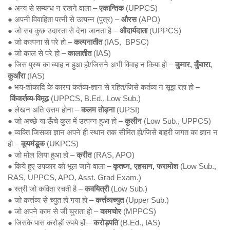
● अन्य से सम्बन्ध न रखने वाला –
एकान्तिक
(UPPCS)
● अपनी विवाहिता पत्नी से उत्पन्न (पुत्र) –
औरस
(APO)
● जो सब कुछ उदारता से देना जानता है –
औदार्यदाता
(UPPCS)
● जो कल्पना से परे हो –
कल्पनातीत
(IAS, BPSC)
● जो काल से परे हो –
कालातीत
(IAS)
● जिस पुरुष का ब्याह न हुआ हो/जिसने अभी विवाह न किया हो –
कुमार, कुँवारा,
कुआँरा
(IAS)
● भय-शोकादि के कारण कर्तव्य-ज्ञान से रहित/जिसे कर्तव्य न सूझ रहा हो –
किंकर्तव्य-विमूढ़
(UPPCS, B.Ed., Low Sub.)
● लेखन अति उत्तम होना –
कलम तोड़ना
(UPSI)
● जो अच्छे या ऊँचे कुल में उत्पन्न हुआ हो –
कुलीन
(Low Sub., UPPCS)
● व्यक्ति जिसका ज्ञान अपने ही स्थान तक सीमित हो/जिसे बाहरी जगत का ज्ञान न
हो –
कूपमंडूक
(UKPCS)
● जो मोल लिया हुआ हो –
क्रीत
(RAS, APO)
● किये हुए उपकार को भूल जाने वाला –
कृतघ्न,
एहसान, फरामोश
(Low Sub.,
RAS, UPPCS, APO, Asst. Grad Exam.)
● स्त्री जो कविता रचती है –
कवयित्री
(Low Sub.)
● जो कर्त्तव्य से च्युत हो गया हो –
कर्त्तव्यच्युत
(Upper Sub.)
● जो अपने काम से जी चुराता हो –
कामचोर
(MPPCS)
● जिसके पास करोड़ों रुपये हों –
करोड़पति
(B.Ed., IAS)