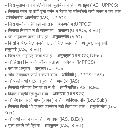
● जिसे बुलाया न गया हो/जो बिना बुलाये आया हो –
अनाहूत
(IAS, UPPCS)
● जिसका वचन या वाणी द्वारा वर्णन न किया जा सके/जिसे वाणी व्यक्त न कर सके –
अनिर्वचनीय,
अवर्णनीय
(IAS, UPPCS)
● जिसे शब्दों में नहीं कहा जा सके –
अकथनीय
(UPPCS)
● जिसका निवारण न हो सकता हो –
असाध्य
(UPPCS, B.Ed.)
● जो अनुकरण करने योग्य हो –
अनुकरणीय
(APO)
● किसी के पीछे-पीछे चलने वाला/जो पीछे चलता हो –
अनुचर, अनुगामी,
अनुयायी
(IAS, B.Ed.)
● जिस पर अनुग्रह किया गया हो –
अनुगृहीत
(UPPCS, B.Ed.)
● जो हिसाब किताब की जाँच करता हो –
अंकेक्षक
(MPPCS)
● रूप के अनुसार –
अनुरूप
(UPPCS)
● सोच-समझकर कार्य न करने वाला –
अविवेकी
(UPPCS, RAS)
● जो पहले कभी घटित न हुआ हो –
अघटित
(IAS)
● जिसकी परिभाषा देना संभव न हो –
अपरिभाषित
(IAS, B.Ed.)
● विकृत शब्द/बिगड़ा हुआ शब्द –
अपभ्रंश
(UPPCS)
● जो विश्वास करने योग्य (लायक) न हो –
अविश्वासनीय
(Low Sub.)
● जिसका किसी भी प्रकार उल्लंघन नहीं किया जा सके – अनुलंघनीय (Low
Sub.)
● जो अभी तक न आया हो –
अनागत
(IAS, B.Ed.)
● मूल्य घटाने की क्रिया –
अवमूल्यन
(IAS, B.Ed.)