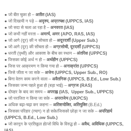
● जो बीत चुका हो –
अतीत (IAS)
● जो दिखायी न पड़े –
अदृश्य, अप्रत्यक्ष (UPPCS, IAS)
● जो सदा से चला आ रहा है –
अनवरत (IAS)
● जो कभी नहीं मरता –
अमर्त्य, अमर (APO, RAS, IAS)
● जो आगे (दूर) की न सोचता हो –
अदूरदर्शी (Upper Sub.)
● जो आगे (दूर) की सोंचता हो –
अग्रसोची, दूरदर्शी (UPPCS)
● धरती (पृथ्वी) और आकाश के बीच का स्थान –
अंतरिक्ष (UPPCS)
● जिसका कोई अर्थ न हो –
अर्थहीन (UPPCS)
● जिस पर आक्रमण न किया गया हो –
अनाक्रांत (UPPCS)
● जिसे जीता न जा सके –
अजेय (UPPCS, Upper Sub., RO)
● बिना वेतन काम करने वाला –
अवैतनिक (UPPCS, B.Ed., Low Sub.)
● जिसका जन्म पहले हुआ हो (बड़ा भाई) –
अग्रज (RAS)
● दोपहर के बाद का समय –
अपराह्न (IAS, Upper Sub., UPPCS)
● जो पराजित न किया जा सके –
अपराजेय (UKPCS)
● अधिक बढ़ा-चढ़ा कर कहना –
अतिशयोक्ति, अतियुक्ति
(B.Ed.)
● जिसका परिहार (त्याग) न हो सके/जिसको छोड़ा न जा सके –
अपरिहार्य
(UPPCS, B.Ed., Low Sub.)
● जो कानून के प्रतिकूल हो/जो विधि के विरुद्ध हो –
अवैध, अविधिक (UPPCS,
IAS)