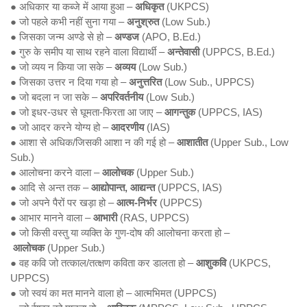
● अधिकार या कब्जे में आया हुआ –
अधिकृत
(UKPCS)
● जो पहले कभी नहीं सुना गया –
अनुश्रुत
(Low Sub.)
● जिसका जन्म अण्डे से हो –
अण्डज
(APO, B.Ed.)
● गुरु के समीप या साथ रहने वाला विद्यार्थी –
अन्तेवासी
(UPPCS, B.Ed.)
● जो व्यय न किया जा सके –
अव्यय
(Low Sub.)
● जिसका उत्तर न दिया गया हो –
अनुत्तरित
(Low Sub., UPPCS)
● जो बदला न जा सके –
अपरिवर्तनीय
(Low Sub.)
● जो इधर-उधर से घूमता-फिरता आ जाए –
आगन्तुक
(UPPCS, IAS)
● जो आदर करने योग्य हो –
आदरणीय
(IAS)
● आशा से अधिक/जिसकी आशा न की गई हो –
आशातीत
(Upper Sub., Low
Sub.)
● आलोचना करने वाला –
आलोचक
(Upper Sub.)
● आदि से अन्त तक –
आद्योपान्त, आद्यन्त
(UPPCS, IAS)
● जो अपने पैरों पर खड़ा हो –
आत्म-निर्भर
(UPPCS)
● आभार मानने वाला –
आभारी
(RAS, UPPCS)
● जो किसी वस्तु या व्यक्ति के गुण-दोष की आलोचना करता हो –
आलोचक
(Upper Sub.)
● वह कवि जो तत्काल/तत्क्षण कविता कर डालता हो –
आशुकवि
(UKPCS,
UPPCS)
● जो स्वयं का मत मानने वाला हो – आत्मभिमत (UPPCS)