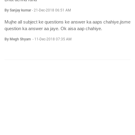
By Sanjay kumar
-
21-Dec-2018 06:51 AM
Mujhe all subject ke questions ke answer ka aaps chahiye.jisme
question ka answer aa jaye. Ok aisa aap chahiye.
By Megh Shyam
-
11-Dec-2018 07:35 AM