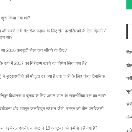
ें शुरू किया गया था?
 सबसे लंबी गैर रोक उड़ान के लिए सैन फ्रांसिस्को के लिए दिल्ली से
रलाइन था?
ा था 2016 कबड्डी विश्व कप जीतने के लिए?
बैं
रूप में 2017 का निरीक्षण करने का निर्णय लिया गया है?
खेल
े मुद्रास्फीति की मौजूदा दर क्या है द्वारा जारी के लिए चौथा द्विमासिक
नव
भूग
शुरू मणिपुर विधानसभा चुनाव के लिए अगले साल के राजनीतिक दल का नाम?
)।
संव
ी परियोजना और रामपुर जलविद्युत स्टेशन जैसे- राष्ट्र को तीन पनबिजली
कंप
इस एडमिरल एचसीएस बिष्ट ने 19 अक्टूबर को कमीशन है क्या है?
इति