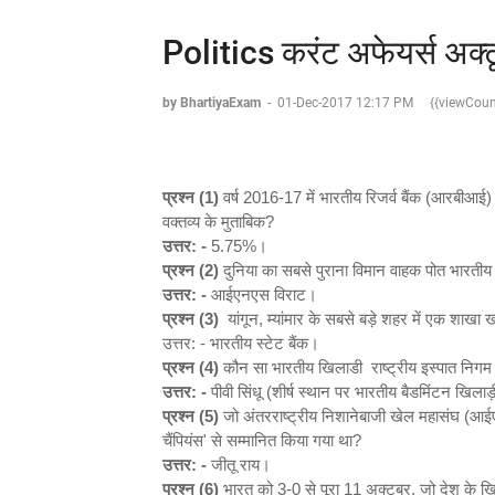
Politics करंट अफेयर्स अक
by BhartiyaExam
-
01-Dec-2017 12:17 PM
{{viewCoun
प्रश्न (1)
वर्ष 2016-17 में भारतीय रिजर्व बैंक (आरबीआई) रिव
वक्तव्य के मुताबिक?
उत्तर: -
5.75%।
प्रश्न (2)
दुनिया का सबसे पुराना विमान वाहक पोत भारतीय नौस
उत्तर: -
आईएनएस विराट।
प्रश्न (3)
यांगून, म्यांमार के सबसे बड़े शहर में एक शाखा 
उत्तर: - भारतीय स्टेट बैंक।
प्रश्न (4)
कौन सा भारतीय खिलाडी राष्ट्रीय इस्पात निगम लिम
उत्तर: -
पीवी सिंधू (शीर्ष स्थान पर भारतीय बैडमिंटन खिलाड
प्रश्न (5)
जो अंतरराष्ट्रीय निशानेबाजी खेल महासंघ (आईएस
चैंपियंस' से सम्मानित किया गया था?
उत्तर: -
जीतू राय।
प्रश्न (6)
भारत को 3-0 से पूरा 11 अक्टूबर, जो देश के खिल