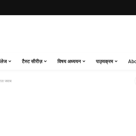
लेज
टैस्ट सीरीज़
विषय अध्ययन
पाठ्यक्रम
Abo
वाल जवाब