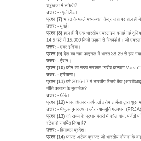
श्रृंखला में सफेदी?
उत्तर: -
न्यूजीलैंड।
प्रश्न (7)
भारत के पहले मध्यस्थता केंद्र जहां पर हाल ही म
उत्तर: -
मुंबई।
प्रश्न (8)
हाल ही
में
एक भारतीय एयरलाइन बनाई गई दुनिया की
14.5 घंटे में 15,300 किमी उड़ान से रिकॉर्ड है। जो एय
उत्तर: -
एयर इंडिया।
प्रश्न (9)
देश का नाम फाइनल में भारत 38-29 से हार गय
उत्तर: -
ईरान।
प्रश्न (10)
कौन सा राज्य सरकार "गरीब कल्याण Varsh" के 
उत्तर: -
हरियाणा।
प्रश्न (11)
वर्ष 2016-17 में भारतीय रिजर्व बैंक (आरबीआई) न
नीति वक्तव्य के मुताबिक?
उत्तर: -
6%।
प्रश्न (12)
मानवाधिकार कार्यकर्ता इरोम शर्मिला द्वारा 
उत्तर: -
पीपुल्स पुनरुत्थान और न्यायमूर्ति गठबंधन (PRJA
प्रश्न (13)
जो राज्य के प्रधानमंत्री में कोल बांध, पार्वत
स्टेशनों समर्पित किया है?
उत्तर: -
हिमाचल प्रदेश।
प्रश्न (14)
फास्ट अटैक क्राफ्ट जो भारतीय नौसेना के वा