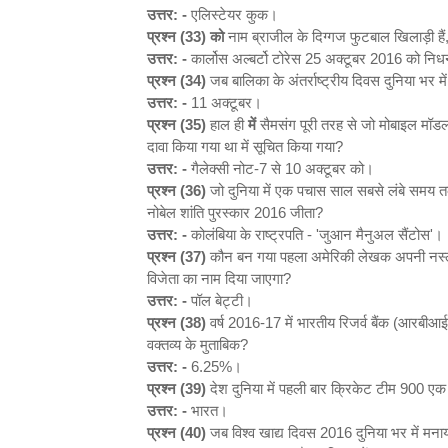
उत्तर: -
एलिस्टेयर कुक।
प्रश्न (33) को
नाम ब्राजील के दिग्गज फुटबाल खिलाड़ी हैं,
उत्तर: -
कार्लोस अल्बर्टो टोरेस 25 अक्टूबर 2016 को नि
प्रश्न (34)
जब बालिका के अंतर्राष्ट्रीय दिवस दुनिया भर म
उत्तर: -
11 अक्टूबर।
प्रश्न (35)
हाल ही
में
सैमसंग पूरी तरह से जो मोबाइल मॉडल 
दावा किया गया था में सूचित किया गया?
उत्तर: -
गैलेक्सी नोट-7 से 10 अक्टूबर को।
प्रश्न (36)
जो दुनिया में एक पचास साल सबसे लंबे समय तक ग
नोबेल शांति पुरस्कार 2016 जीता?
उत्तर: -
कोलंबिया के राष्ट्रपति - 'जुआन मैनुअल सैंटोस'।
प्रश्न (37)
कौन बन गया पहला अमेरिकी लेखक अपनी नस्लीय 
विजेता का नाम दिया जाएगा?
उत्तर: -
पॉल बेट्टी।
प्रश्न (38)
वर्ष 2016-17 में भारतीय रिजर्व बैंक (आरबीआई) न
वक्तव्य के मुताबिक?
उत्तर: -
6.25%।
प्रश्न (39)
देश दुनिया में पहली बार क्रिकेट टीम 900 एक 
उत्तर: -
भारत।
प्रश्न (40)
जब विश्व खाद्य दिवस 2016 दुनिया भर में मन