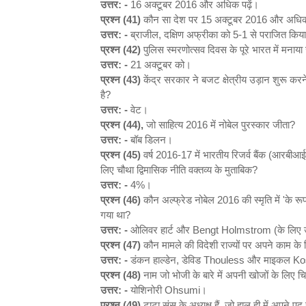
उत्तर: -
16 अक्टूबर 2016 और अधिक पढ़ें।
प्रश्न (41)
कौन सा देश पर 15 अक्टूबर 2016 और अधिक पढ़
उत्तर: -
ब्राजील, दक्षिण अफ्रीका को 5-1 से पराजित किय
प्रश्न (42)
पुलिस स्मरणोत्सव दिवस के पूरे भारत में मनाय
उत्तर: -
21 अक्टूबर को।
प्रश्न (43)
केंद्र सरकार ने बजट क्षेत्रीय उड़ान शुरू कर
है?
उत्तर: -
वेट।
प्रश्न (44),
जो साहित्य 2016 में नोबेल पुरस्कार जीता?
उत्तर: -
बॉब डिलन।
प्रश्न (45)
वर्ष 2016-17 में भारतीय रिजर्व बैंक (आरबीआई
लिए चौथा द्विमासिक नीति वक्तव्य के मुताबिक?
उत्तर: -
4%।
प्रश्न (46)
कौन अल्फ्रेड नोबेल 2016 की स्मृति में 'के रू
गया था?
उत्तर: -
ओलिवर हार्ट और Bengt Holmstrom (के लिए उनक
प्रश्न (47)
कौन मामले की विदेशी राज्यों पर अपने काम के 
उत्तर: -
डंकन हाल्डेन, डेविड Thouless और माइकल Koster
प्रश्न (48)
नाम जो भोजी के बारे में अपनी खोजों के लिए चि
उत्तर: -
योशिनोरी Ohsumi।
प्रश्न (49)
टाटा संस के अध्यक्ष हैं, जो हाल ही में अपने 