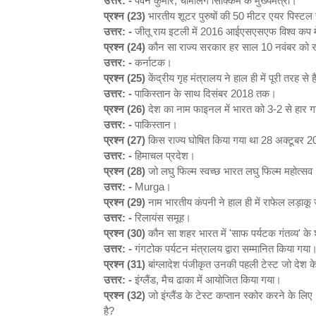
उत्तर: -
पवन कुमार, चामलिंग सिक्किम के मुख्यमंत्री।
प्रश्न (23)
भारतीय शूटर पुरुषों की 50 मीटर एयर पिस्टल 
उत्तर: -
जीतू राय इटली में 2016 आईएसएसएफ विश्व कप म
प्रश्न (24)
कौन सा राज्य सरकार हर साल 10 नवंबर को राज्
उत्तर: -
कर्नाटक।
प्रश्न (25)
केंद्रीय गृह मंत्रालय ने हाल ही में पूरी तरह
उत्तर: -
पाकिस्तान के साथ दिसंबर 2018 तक।
प्रश्न (26)
देश का नाम फाइनल में भारत को 3-2 से हार गय
उत्तर: -
पाकिस्तान।
प्रश्न (27)
किस राज्य घोषित किया गया था 28 अक्टूबर 201
उत्तर: -
हिमाचल प्रदेश।
प्रश्न (28)
जो लघु फिल्म स्वच्छ भारत लघु फिल्म महोत्स
उत्तर: -
Murga।
प्रश्न (29)
नाम भारतीय कंपनी ने हाल ही में राफेल लड़ाकू
उत्तर: -
रिलायंस समूह।
प्रश्न (30)
कौन सा शहर भारत में 'साफ पर्यटक गंतव्य' के 
उत्तर: -
गंगटोक पर्यटन मंत्रालय द्वारा सम्मानित किया गया
प्रश्न (31)
बांग्लादेश पंजीकृत उनकी पहली टेस्ट जो देश 
उत्तर: -
इंग्लैंड, मैच ढाका में आयोजित किया गया।
प्रश्न (32)
जो इंग्लैंड के टेस्ट कप्तान स्कोर करने के लि
है?