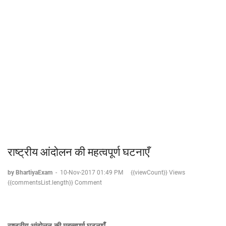
राष्ट्रीय आंदोलन की महत्वपूर्ण घटनाएँ
by BhartiyaExam
-
10-Nov-2017 01:49 PM
{{viewCount}} Views
{{commentsList.length}} Comment
राष्ट्रीय
आंदोलन
की
महत्वपूर्ण
घटनाएँ