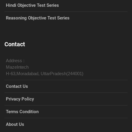
Hindi Objective Test Series
Reasoning Objective Test Series
Contact
Address :
MazeIntech
H-63,Moradabad, UttarPradesh(244001)
Contact Us
Privacy Policy
Terms Condition
About Us