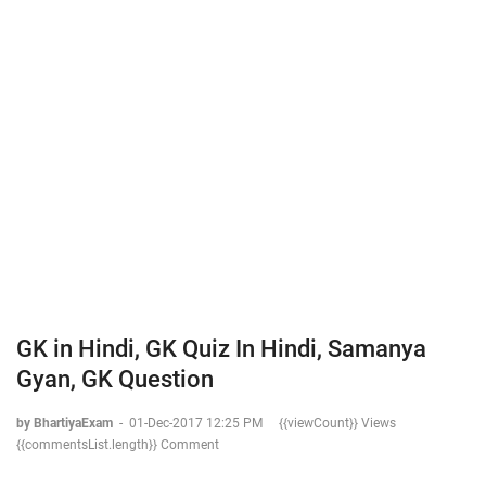
GK in Hindi, GK Quiz In Hindi, Samanya
Gyan, GK Question
by BhartiyaExam
-
01-Dec-2017 12:25 PM
{{viewCount}} Views
{{commentsList.length}} Comment