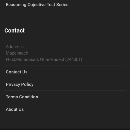
Reasoning Objective Test Series
Contact
Address :
MazeIntech
H-63,Moradabad, UttarPradesh(244001)
Contact Us
Privacy Policy
Terms Condition
About Us