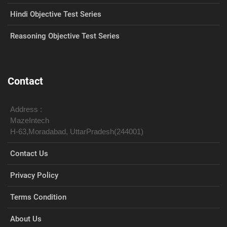
Hindi Objective Test Series
Reasoning Objective Test Series
Contact
Address :
MazeIntech
H-63,Moradabad, UttarPradesh(244001)
Contact Us
Privacy Policy
Terms Condition
About Us